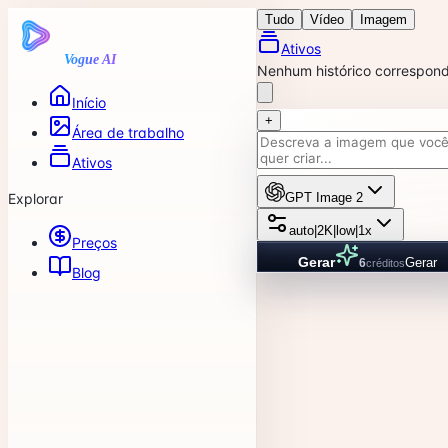
Tudo
Vídeo
Imagem
Ativos
Vogue AI
Nenhum histórico corresponde 
Início
+
Área de trabalho
Ativos
Explorar
GPT Image 2
auto
|
2K
|
low
|
1x
Preços
Gerar
Gerar
6
créditos
Blog